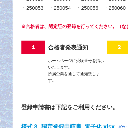
・250053 ・250054 ・250056 ・250060
※合格者は、
認定証
の
登録
を行ってください。（なお
１
合格者発表通知
２
ホームページに受験番号を掲示
いたします。
所属企業を通して通知致しま
す。
登録申請書は下記をご利用ください。
様式３_認定登録申請書_電子化.xlsx
ダウ